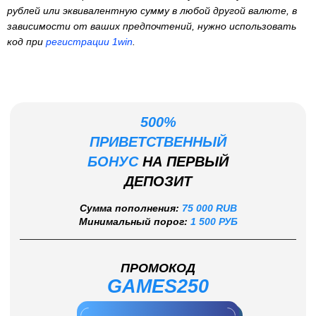
рублей или эквивалентную сумму в любой другой валюте, в
зависимости от ваших предпочтений, нужно использовать
код при
регистрации 1win
.
500%
ПРИВЕТСТВЕННЫЙ
БОНУС
НА ПЕРВЫЙ
ДЕПОЗИТ
Сумма пополнения:
75 000 RUB
Минимальный порог:
1 500 РУБ
ПРОМОКОД
GAMES250