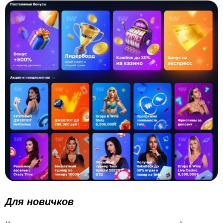
Для новичков