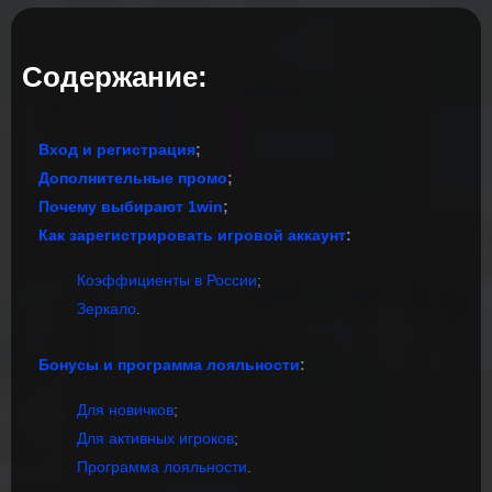
Содержание:
Вход и регистрация
;
Дополнительные промо
;
Почему выбирают 1win
;
Как зарегистрировать игровой аккаунт
:
Коэффициенты в России
;
Зеркало
.
Бонусы и программа лояльности
:
Для новичков
;
Для активных игроков
;
Программа лояльности
.