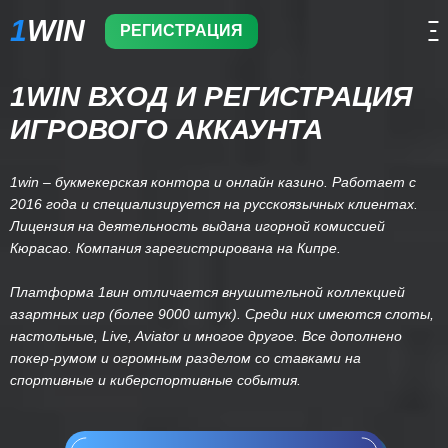
1
WIN
РЕГИСТРАЦИЯ
1WIN ВХОД И РЕГИСТРАЦИЯ
ИГРОВОГО АККАУНТА
1win – букмекерская контора и онлайн казино. Работает с
2016 года и специализируется на русскоязычных клиентах.
Лицензия на деятельность выдана игорной комиссией
Кюрасао. Компания зарегистрирована на Кипре.
Платформа 1вин отличается внушительной коллекцией
азартных игр (более 9000 штук). Среди них имеются слоты,
настольные, Live, Aviator и многое другое. Все дополнено
покер-румом и огромным разделом со ставками на
спортивные и киберспортивные события.