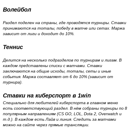
Волейбол
Раздел поделен на страны, где проводятся турниры. Ставки
принимаются на тоталы, победу в матче или сетах. Маржа
зависит от лиги и доходит до 10%.
Теннис
Делится на несколько подразделов по турнирам и лигам. В
каждом представлены списки с матчами. Ставки
заключаются на общие исходы, тоталы, сеты и иные
события. Маржа составляет от 6 до 10% (зависит от
турнира).
Ставки на киберспорт в 1win
Специально для любителей киберспорта в главном меню
есть соответствующий раздел. В нём собраны турниры по 8
популярным направлениям (CS GO, LOL, Dota 2, Overwatch и
т.д.). В каждом есть Лайв и линия. Следить за матчами
можно на сайте через прямые трансляции.