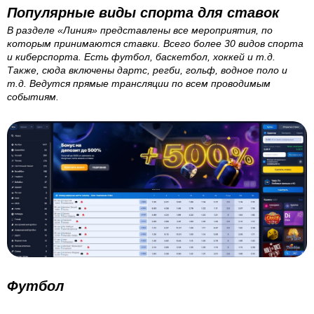
Популярные виды спорта для ставок
В разделе «Линия» представлены все мероприятия, по
которым принимаются ставки. Всего более 30 видов спорта
и киберспорта. Есть футбол, баскетбол, хоккей и т.д.
Также, сюда включены дартс, регби, гольф, водное поло и
т.д. Ведутся прямые трансляции по всем проводимым
событиям.
Футбол