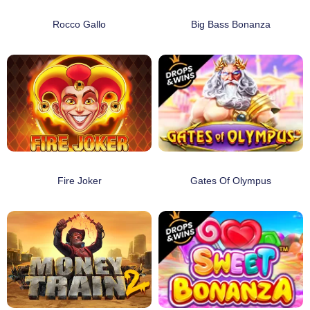
Rocco Gallo
Big Bass Bonanza
Fire Joker
Gates Of Olympus