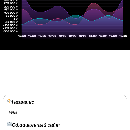
ПОДРОБНАЯ ИНФОРМАЦИЯ
ОБ ОФИЦИАЛЬНОМ САЙТЕ
БУКМЕКЕРСКОЙ КОНТОРЫ
Название
1WIN
Официальный сайт