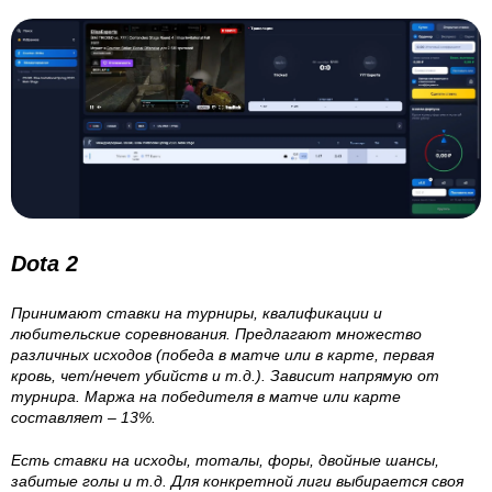
Dota 2
Принимают ставки на турниры, квалификации и
любительские соревнования. Предлагают множество
различных исходов (победа в матче или в карте, первая
кровь, чет/нечет убийств и т.д.). Зависит напрямую от
турнира. Маржа на победителя в матче или карте
составляет – 13%.
Есть ставки на исходы, тоталы, форы, двойные шансы,
забитые голы и т.д. Для конкретной лиги выбирается своя