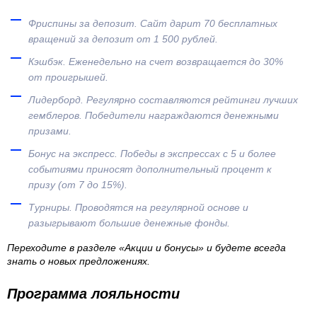
Фриспины за депозит. Сайт дарит 70 бесплатных
вращений за депозит от 1 500 рублей.
Кэшбэк. Еженедельно на счет возвращается до 30%
от проигрышей.
Лидерборд. Регулярно составляются рейтинги лучших
гемблеров. Победители награждаются денежными
призами.
Бонус на экспресс. Победы в экспрессах с 5 и более
событиями приносят дополнительный процент к
призу (от 7 до 15%).
Турниры. Проводятся на регулярной основе и
разыгрывают большие денежные фонды.
Переходите в разделе «Акции и бонусы» и будете всегда
знать о новых предложениях.
Программа лояльности