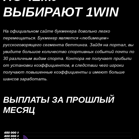
ВЫБИРАЮТ 1WIN
На официальном сайте букмекера довольно легко
перемещаться. Букмекер является «любимецем»
русскоговорящего сегмента беттинга. Зайдя на портал, вы
увидите большое количество спортивных событий почти по
30 различным видам спорта. Контора не получает прибыли
от установки коэффициентов, в следствии чего игроки
получают повышенные коэффициенты и имеют больше
шансов заработать.
ВЫПЛАТЫ ЗА ПРОШЛЫЙ
МЕСЯЦ